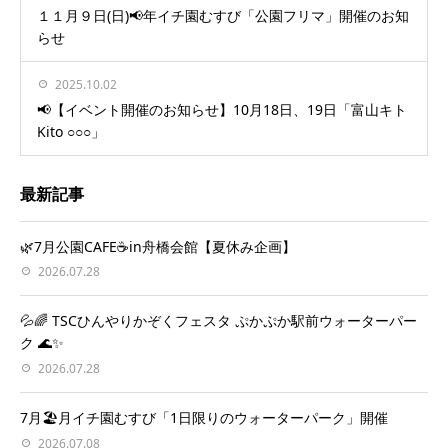
１１月９日(日)📢年イチ園むすび「公園フリマ」開催のお知
らせ
2025.10.02
📢【イベント開催のお知らせ】10月18日、19日「富山キト
Kito ○○○」
最新記事
🌿7月公園CAFE☕️in舟橋会館【夏休み企画】
2026.07.28
💦🌈 TSCひんやりかぞくフェスタ ぷかぷか駅前ウォーターパー
ク 🌊✨
2026.07.28
7月🏖️月イチ園むすび「1日限りのウォーターパーク」開催
2026.07.08