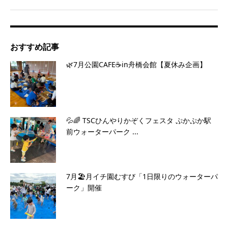
おすすめ記事
🌿7月公園CAFE☕️in舟橋会館【夏休み企画】
💦🌈 TSCひんやりかぞくフェスタ ぷかぷか駅
前ウォーターパーク ...
7月🏖️月イチ園むすび「1日限りのウォーターパ
ーク」開催