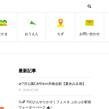
なかま
おうえん
ちず
お問い合わせ
最新記事
🌿7月公園CAFE☕️in舟橋会館【夏休み企画】
2026.07.28
💦🌈 TSCひんやりかぞくフェスタ ぷかぷか駅前
ウォーターパーク 🌊✨