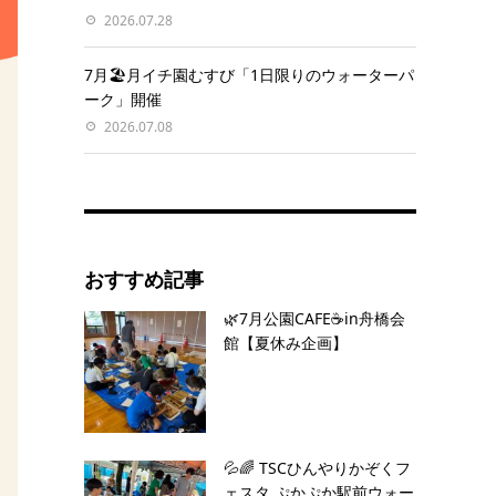
2026.07.28
7月🏖️月イチ園むすび「1日限りのウォーターパ
ーク」開催
2026.07.08
おすすめ記事
🌿7月公園CAFE☕️in舟橋会
館【夏休み企画】
💦🌈 TSCひんやりかぞくフ
ェスタ ぷかぷか駅前ウォー