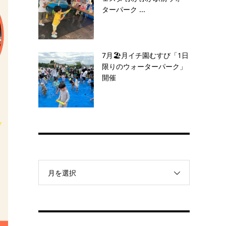
ターパーク ...
7月🏖️月イチ園むすび「1日
限りのウォーターパーク」
開催
月を選択