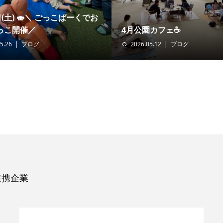
日(土) 🍣＼ ごっこぱーくでお
っこ開催／
4月公園カフェ☕️
5.26
ブログ
2026.05.12
ブログ
連携企業