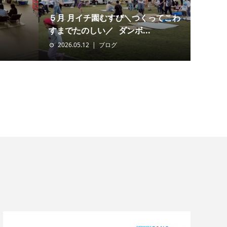
５月 月イチ園むすび＼つくってこわ
すまでたのしい／ ダンボ...
2026.05.12
ブログ