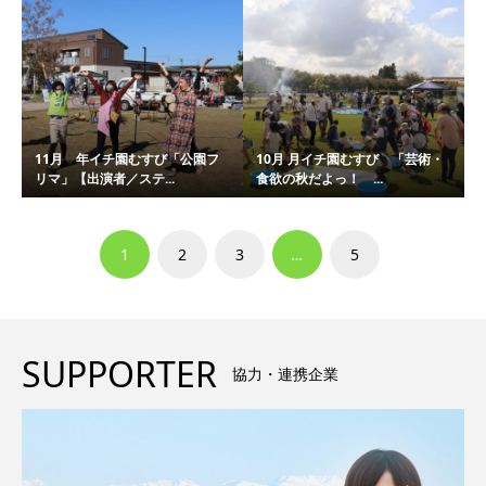
11月 年イチ園むすび「公園フ
10月 月イチ園むすび 「芸術・
リマ」【出演者／ステ...
食欲の秋だよっ！ ...
1
2
3
…
5
SUPPORTER
協力・連携企業