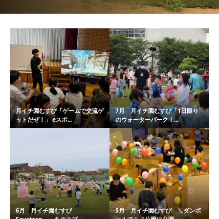
月イチ園むすび「ゲームで交流ゲ
7月 月イチ園むすび「1日限り
ットだぜ！」 eスポ...
のウォーターパーク！...
6月 月イチ園むすび
5月 月イチ園むすび ＼ダンボ