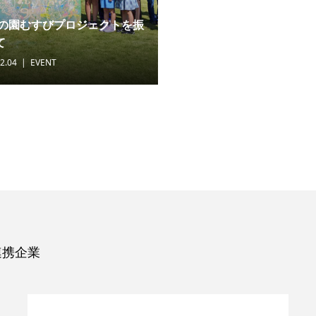
1年の園むすびプロジェクトを振
て
2.04
EVENT
連携企業