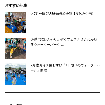
おすすめ記事
🌿7月公園CAFE☕️in舟橋会館【夏休み企画】
💦🌈 TSCひんやりかぞくフェスタ ぷかぷか駅
前ウォーターパーク ...
7月🏖️月イチ園むすび「1日限りのウォーターパ
ーク」開催