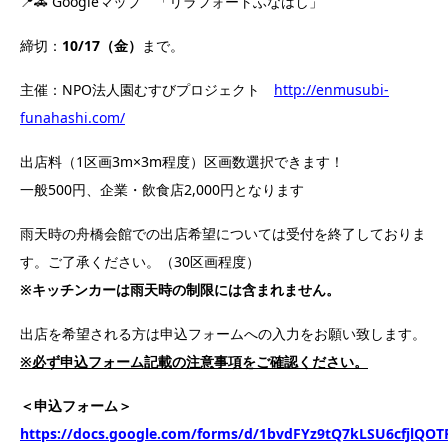
📍🚗
Google
マップ 「リラフォートふなはし」
締切：
10/17（金）
まで。
主催：NPO法人園むすびプロジェクト
http://enmusubi-
funahashi.com/
出店料（1区画3m×3m程度）区画数選択できます！
一般500円、企業・飲食店2,000円となります
雨天時の舟橋会館での出店希望については受付を終了しておりま
す。ご了承ください。（30区画程度）
※キッチンカーは雨天時の制限には含まれません。
出店を希望される方は申込フォームへの入力をお願い致します。
※必ず申込フォーム記載の注意事項をご確認ください。
＜申込フォーム＞
https://docs.google.com/forms/d/1bvdFYz9tQ7kLSU6cfjlQOTP