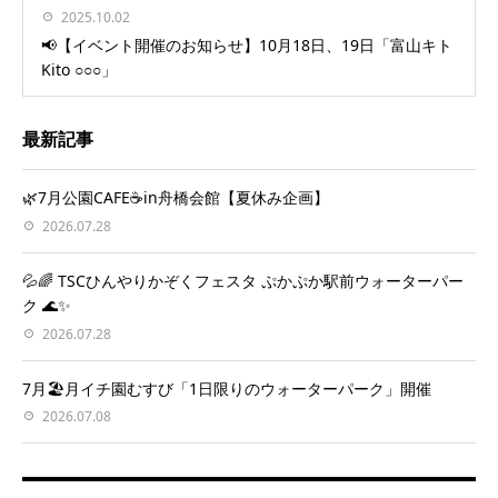
2025.10.02
📢【イベント開催のお知らせ】10月18日、19日「富山キト
Kito ○○○」
最新記事
🌿7月公園CAFE☕️in舟橋会館【夏休み企画】
2026.07.28
💦🌈 TSCひんやりかぞくフェスタ ぷかぷか駅前ウォーターパー
ク 🌊✨
2026.07.28
7月🏖️月イチ園むすび「1日限りのウォーターパーク」開催
2026.07.08