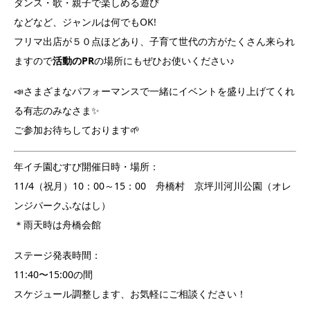
ダンス・歌・親子で楽しめる遊び
などなど、ジャンルは何でもOK!
フリマ出店が５０点ほどあり、子育て世代の方がたくさん来られ
ますので
活動のPR
の場所にもぜひお使いください♪
📣さまざまなパフォーマンスで一緒にイベントを盛り上げてくれ
る有志のみなさま✨
ご参加お待ちしております🌱
年イチ園むすび開催日時・場所：
11/4（祝月）10：00～15：00 舟橋村 京坪川河川公園（オレ
ンジパークふなはし）
＊雨天時は舟橋会館
ステージ発表時間：
11:40〜15:00の間
スケジュール調整します、お気軽にご相談ください！