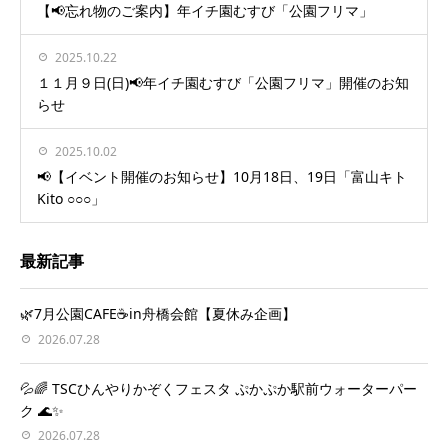
【📢忘れ物のご案内】年イチ園むすび「公園フリマ」
2025.10.22
１１月９日(日)📢年イチ園むすび「公園フリマ」開催のお知
らせ
2025.10.02
📢【イベント開催のお知らせ】10月18日、19日「富山キト
Kito ○○○」
最新記事
🌿7月公園CAFE☕️in舟橋会館【夏休み企画】
2026.07.28
💦🌈 TSCひんやりかぞくフェスタ ぷかぷか駅前ウォーターパー
ク 🌊✨
2026.07.28