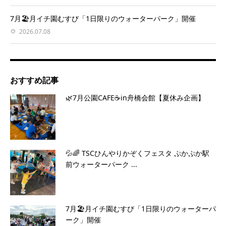
7月🏖️月イチ園むすび「1日限りのウォーターパーク」開催
2026.07.08
おすすめ記事
🌿7月公園CAFE☕️in舟橋会館【夏休み企画】
💦🌈 TSCひんやりかぞくフェスタ ぷかぷか駅
前ウォーターパーク ...
7月🏖️月イチ園むすび「1日限りのウォーターパ
ーク」開催