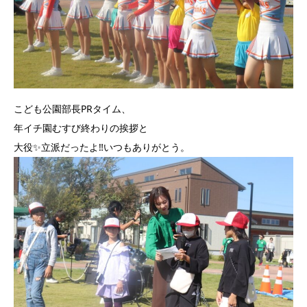
こども公園部長PRタイム、
年イチ園むすび終わりの挨拶と
大役✨立派だったよ‼️いつもありがとう。