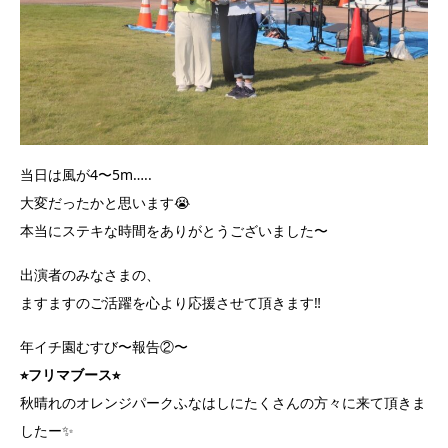
当日は風が4〜5m…..
大変だったかと思います😭
本当にステキな時間をありがとうございました〜
出演者のみなさまの、
ますますのご活躍を心より応援させて頂きます‼️
年イチ園むすび〜報告②〜
⭐︎フリマブース⭐︎
秋晴れのオレンジパークふなはしにたくさんの方々に来て頂きま
したー✨