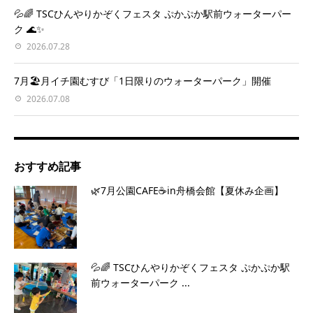
💦🌈 TSCひんやりかぞくフェスタ ぷかぷか駅前ウォーターパー
ク 🌊✨
2026.07.28
7月🏖️月イチ園むすび「1日限りのウォーターパーク」開催
2026.07.08
おすすめ記事
🌿7月公園CAFE☕️in舟橋会館【夏休み企画】
💦🌈 TSCひんやりかぞくフェスタ ぷかぷか駅
前ウォーターパーク ...