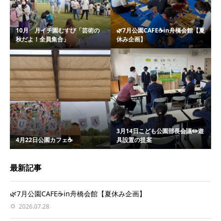
10月 月イチ園むすび「芸術の
🌿7月公園CAFE☕️in舟橋会館【夏
秋だよ！全員集合」
休み企画】
3月14日こども公園部長会議✏️遊
4月22日公園カフェ☕️
具設置の提案
最新記事
🌿7月公園CAFE☕️in舟橋会館【夏休み企画】
2026.07.28