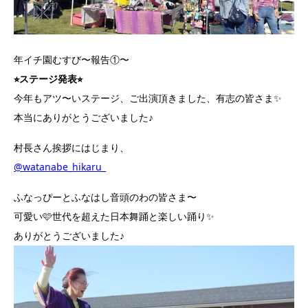
年イチ園むすび〜報告①〜
⭐︎ステージ発表⭐︎
今年もアツ〜いステージ、ご出演頂きました、有志の皆さま✨
本当にありがとうございました♪
村長さん挨拶にはじまり、
@watanabe_hikaru_
ふなっぴーとふなはし音頭のわの皆さま〜
可愛い🩷世代を超えた日本舞踊と楽しい踊り✨
ありがとうございました♪