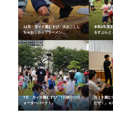
12月 月イチ園むすび 火おこしし
令和2年度
ちゃお！カップラーメン...
るすぷらと
7月 月イチ園むすび「1日限りのウ
月イチ園む
ォーターパーク！」
だぜ！」 eス