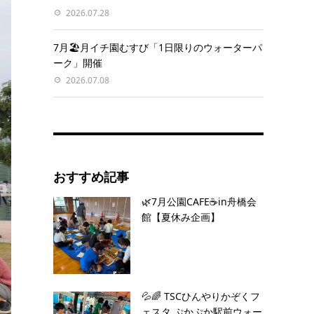
2026.07.28
7月🏖️月イチ園むすび「1日限りのウォーターパ
ーク」開催
2026.07.08
おすすめ記事
🌿7月公園CAFE☕️in舟橋会
館【夏休み企画】
💦🌈 TSCひんやりかぞくフ
ェスタ ぷかぷか駅前ウォー