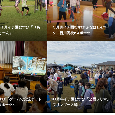
初！月イチ園むすび「りあ
５月月イチ園むすび ふなはしeパー
ぅーん」
ク 新川高校eスポーツ...
すび「ゲームで交流ゲット
11月年イチ園むすび「公園フリマ」
ポーツ×...
フリマブース編