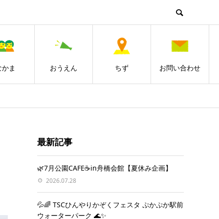
なかま
おうえん
ちず
お問い合わせ
最新記事
🌿7月公園CAFE☕️in舟橋会館【夏休み企画】
2026.07.28
💦🌈 TSCひんやりかぞくフェスタ ぷかぷか駅前
ウォーターパーク 🌊✨