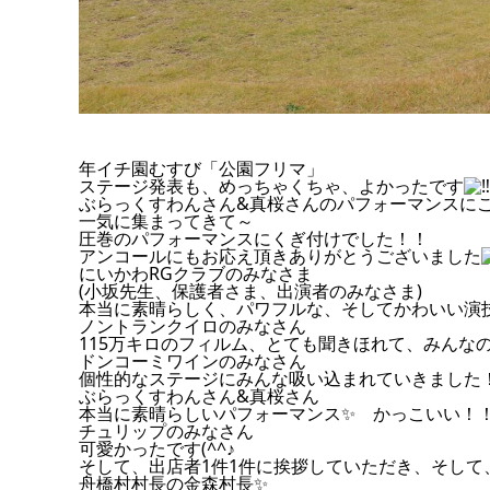
年イチ園むすび「公園フリマ」
ステージ発表も、めっちゃくちゃ、よかったです
ぶらっくすわんさん&真桜さんのパフォーマンスにこ
一気に集まってきて～
圧巻のパフォーマンスにくぎ付けでした！！
アンコールにもお応え頂きありがとうございました
にいかわRGクラブのみなさま
(小坂先生、保護者さま、出演者のみなさま)
本当に素晴らしく、パワフルな、そしてかわいい演
ノントランクイロのみなさん
115万キロのフィルム、とても聞きほれて、みんな
ドンコーミワインのみなさん
個性的なステージにみんな吸い込まれていきました
ぶらっくすわんさん&真桜さん
本当に素晴らしいパフォーマンス✨ かっこいい！
チュリップのみなさん
可愛かったです(^^♪
そして、出店者1件1件に挨拶していただき、そし
舟橋村村長の金森村長✨