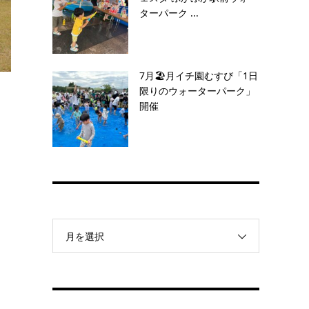
ターパーク ...
7月🏖️月イチ園むすび「1日
限りのウォーターパーク」
開催
月を選択