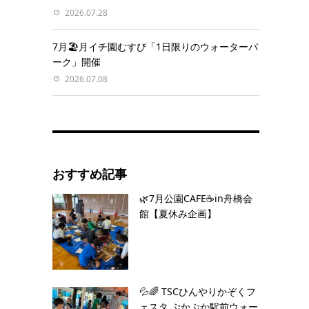
2026.07.28
7月🏖️月イチ園むすび「1日限りのウォーターパ
ーク」開催
2026.07.08
おすすめ記事
🌿7月公園CAFE☕️in舟橋会
館【夏休み企画】
💦🌈 TSCひんやりかぞくフ
ェスタ ぷかぷか駅前ウォー