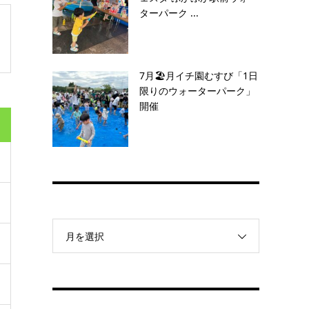
ターパーク ...
7月🏖️月イチ園むすび「1日
限りのウォーターパーク」
開催
月を選択