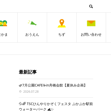
なかま
おうえん
ちず
お問い合わせ
最新記事
🌿7月公園CAFE☕️in舟橋会館【夏休み企画】
2026.07.28
💦🌈 TSCひんやりかぞくフェスタ ぷかぷか駅前
ウォーターパーク 🌊✨