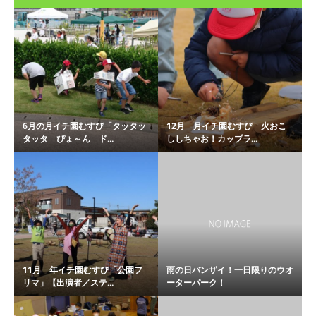
6月の月イチ園むすび「タッタッ
12月 月イチ園むすび 火おこ
タッタ ぴょ～ん ド...
ししちゃお！カップラ...
11月 年イチ園むすび「公園フ
雨の日バンザイ！一日限りのウオ
リマ」【出演者／ステ...
ーターパーク！