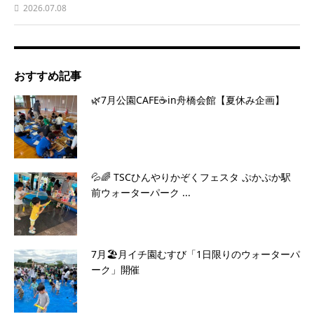
2026.07.08
おすすめ記事
🌿7月公園CAFE☕️in舟橋会館【夏休み企画】
💦🌈 TSCひんやりかぞくフェスタ ぷかぷか駅
前ウォーターパーク ...
7月🏖️月イチ園むすび「1日限りのウォーターパ
ーク」開催