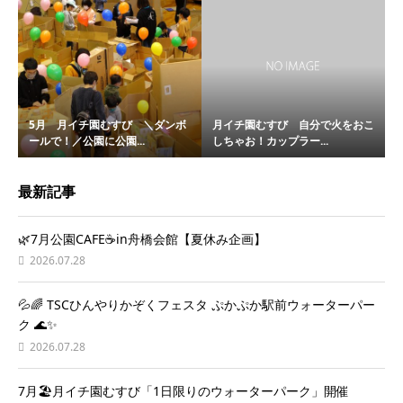
5月 月イチ園むすび ＼ダンボ
月イチ園むすび 自分で火をおこ
ールで！／公園に公園...
しちゃお！カップラー...
最新記事
🌿7月公園CAFE☕️in舟橋会館【夏休み企画】
2026.07.28
💦🌈 TSCひんやりかぞくフェスタ ぷかぷか駅前ウォーターパー
ク 🌊✨
2026.07.28
7月🏖️月イチ園むすび「1日限りのウォーターパーク」開催