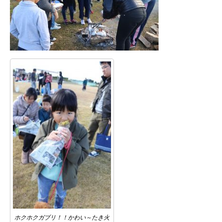
ホクホクガブリ！！かわい～たき火