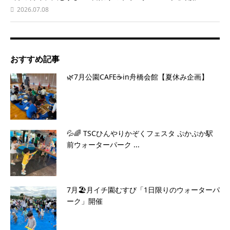
2026.07.08
おすすめ記事
🌿7月公園CAFE☕️in舟橋会館【夏休み企画】
💦🌈 TSCひんやりかぞくフェスタ ぷかぷか駅
前ウォーターパーク ...
7月🏖️月イチ園むすび「1日限りのウォーターパ
ーク」開催