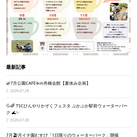
最新記事
🌿7月公園CAFE☕️in舟橋会館【夏休み企画】
2026.07.28
💦🌈 TSCひんやりかぞくフェスタ ぷかぷか駅前ウォーターパー
ク 🌊✨
2026.07.28
7月🏖️月イチ園むすび「1日限りのウォーターパーク」開催