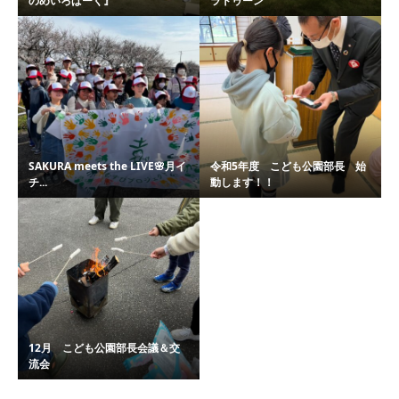
のめいろぱーく』
ラトゥーン
SAKURA meets the LIVE🌸月イ
令和5年度 こども公園部長 始
チ...
動します！！
12月 こども公園部長会議＆交
流会