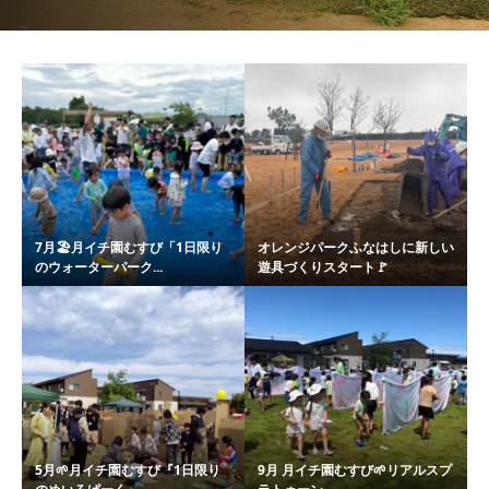
7月🏖️月イチ園むすび「1日限り
オレンジパークふなはしに新しい
のウォーターパーク...
遊具づくりスタート🚩
5月🌱月イチ園むすび『1日限り
9月 月イチ園むすび🌱リアルスプ