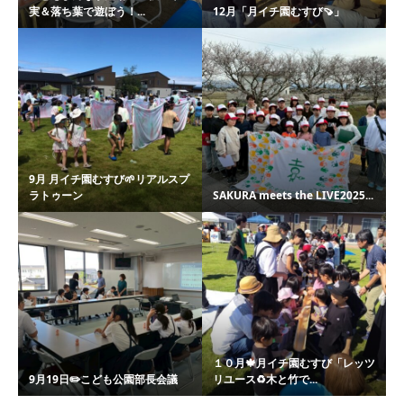
実＆落ち葉で遊ぼう！...
12月「月イチ園むすび🍠」
9月 月イチ園むすび🌱リアルスプ
ラトゥーン
SAKURA meets the LIVE2025...
１０月🍁月イチ園むすび「レッツ
9月19日✏️こども公園部長会議
リユース♻️木と竹で...