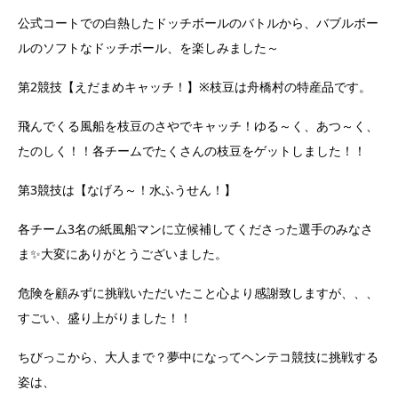
公式コートでの白熱したドッチボールのバトルから、バブルボー
ルのソフトなドッチボール、を楽しみました～
第2競技【えだまめキャッチ！】※枝豆は舟橋村の特産品です。
飛んでくる風船を枝豆のさやでキャッチ！ゆる～く、あつ～く、
たのしく！！各チームでたくさんの枝豆をゲットしました！！
第3競技は【なげろ～！水ふうせん！】
各チーム3名の紙風船マンに立候補してくださった選手のみなさ
ま✨大変にありがとうございました。
危険を顧みずに挑戦いただいたこと心より感謝致しますが、、、
すごい、盛り上がりました！！
ちびっこから、大人まで？夢中になってヘンテコ競技に挑戦する
姿は、