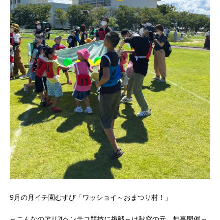
9月の月イチ園むすび「ワッショイ～おまつり村！」
～こんなのアリ⁈ヘンテコ競技に挑戦～は秋空の元、無事開催～