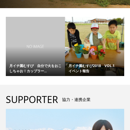
月イチ園むすび 自分で火をおこ
月イチ園むすび2018 VOL.1
しちゃお！カップラー...
イベント報告
SUPPORTER
協力・連携企業