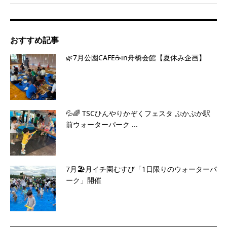
おすすめ記事
🌿7月公園CAFE☕️in舟橋会館【夏休み企画】
💦🌈 TSCひんやりかぞくフェスタ ぷかぷか駅
前ウォーターパーク ...
7月🏖️月イチ園むすび「1日限りのウォーターパ
ーク」開催