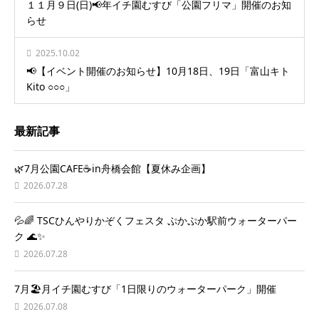
１１月９日(日)📢年イチ園むすび「公園フリマ」開催のお知
らせ
2025.10.02
📢【イベント開催のお知らせ】10月18日、19日「富山キト
Kito ○○○」
最新記事
🌿7月公園CAFE☕️in舟橋会館【夏休み企画】
2026.07.28
💦🌈 TSCひんやりかぞくフェスタ ぷかぷか駅前ウォーターパー
ク 🌊✨
2026.07.28
7月🏖️月イチ園むすび「1日限りのウォーターパーク」開催
2026.07.08