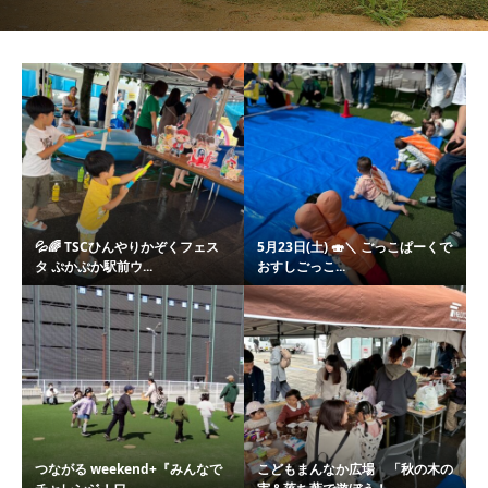
💦🌈 TSCひんやりかぞくフェス
5月23日(土) 🍣＼ ごっこぱーくで
タ ぷかぷか駅前ウ...
おすしごっこ...
つながる weekend+『みんなで
こどもまんなか広場 「秋の木の