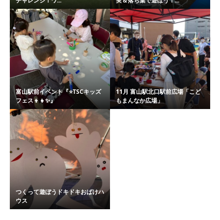
チャレンジ！ワ...
実＆落ち葉で遊ぼう！...
富山駅前イベント『⭐️TSCキッズ
11月 富山駅北口駅前広場「こど
フェス👦👧✨』
もまんなか広場」
つくって遊ぼうドキドキおばけハ
ウス