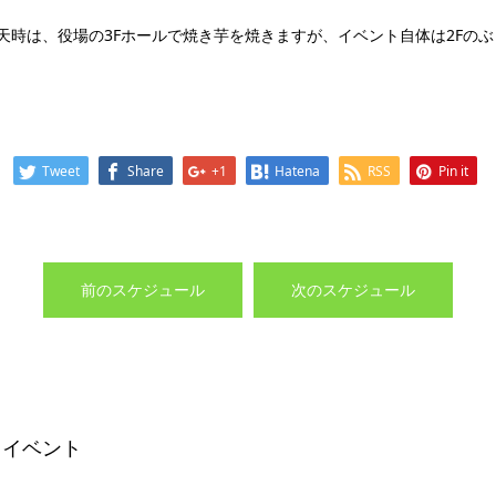
天時は、役場の3Fホールで焼き芋を焼きますが、イベント自体は2Fの
Tweet
Share
+1
Hatena
RSS
Pin it
前のスケジュール
次のスケジュール
 イベント