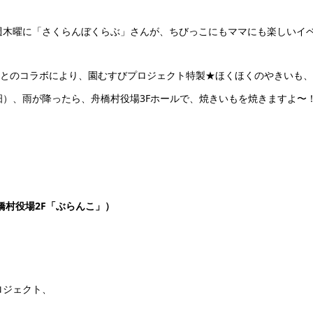
週木曜に「さくらんぼくらぶ」さんが、ちびっこにもママにも楽しいイ
んとのコラボにより、園むすびプロジェクト特製★ほくほくのやきいも
）、雨が降ったら、舟橋村役場3Fホールで、焼きいもを焼きますよ〜
橋村役場2F「ぶらんこ」）
ロジェクト、