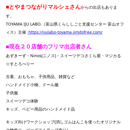
■とやまつながりマルシェさん
からの出店もありま
す。
TOYAMA IJU LABO.
（富山県くらししごと支援センター 富山オフ
ィス）主催
https://ijulabo-toyama.jimdofree.com/
■現在２０店舗のフリマ出店者さん
あずきーず・Ninos(ニノス)・スイーツデコさくら屋・マジカる
☆すとろべりー
古着、おもちゃ、子供用品、雑貨など
ハンドメイド小物、ドール服
子供服
スイーツデコ体験
キッズ、ベビー用品のハンドメイド品
キッズ向けワークショップ(消しゴムはんこを使ったオリジナル
小物作り、ビーズストラップ作り)