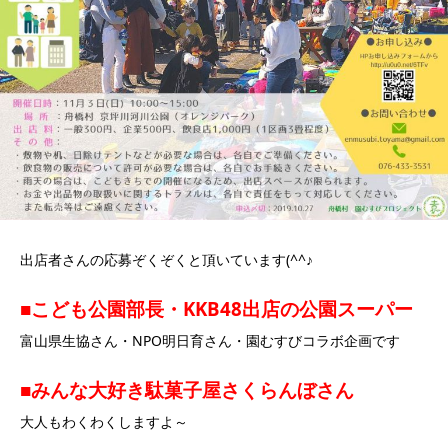
出店者さんの応募ぞくぞくと頂いています(^^♪
■こども公園部長・KKB48出店の公園スーパー
富山県生協さん・NPO明日育さん・園むすびコラボ企画です
■みんな大好き駄菓子屋さくらんぼさん
大人もわくわくしますよ～