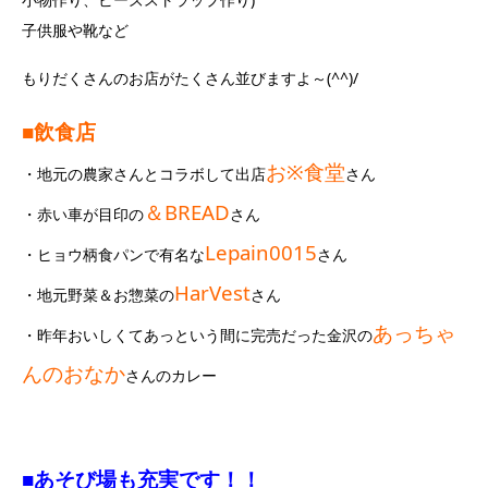
子供服や靴など
もりだくさんのお店がたくさん並びますよ～(^^)/
■飲食店
お※食堂
・地元の農家さんとコラボして出店
さん
＆BREAD
・赤い車が目印の
さん
Lepain0015
・ヒョウ柄食パンで有名な
さん
HarVest
・地元野菜＆お惣菜の
さん
あっちゃ
・昨年おいしくてあっという間に完売だった金沢の
んのおなか
さんのカレー
■あそび場も充実です！！