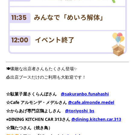
🍽素敵な出店者さんもたくさん登場✨
🎪出店ブースだけのご利用も大歓迎です！
☆駄菓子屋さくらんぼさん
@sakuranbo.funahashi
☆
Cafe アルモンデ・メデルさん
@cafe.almonde.medel
☆からあげ専門店鶏よしさん
@toriyoshi_bs
⭐︎DINING KITCHEN CAR 313さん
@dining.kitchen.car.313
☆鶏たつさん（焼き鳥）