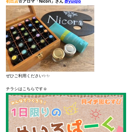
初出店
☆
アロマ「Nicori」さん
@yuiqlo
ぜひご利用ください✨✨
チラシはこちらです☺️