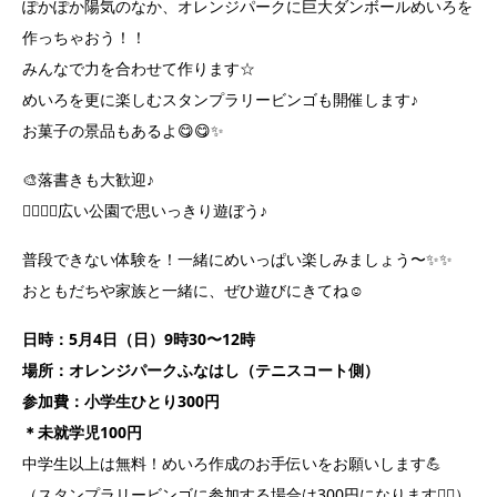
ぽかぽか陽気のなか、オレンジパークに巨大ダンボールめいろを
作っちゃおう！！
みんなで力を合わせて作ります☆
めいろを更に楽しむスタンプラリービンゴも開催します♪
お菓子の景品もあるよ😋😋✨
🎨落書きも大歓迎♪
🏃‍♂️🏃‍♀️広い公園で思いっきり遊ぼう♪
普段できない体験を！一緒にめいっぱい楽しみましょう〜✨✨
おともだちや家族と一緒に、ぜひ遊びにきてね☺️
日時：5月4日（日）9時30〜12時
場所：オレンジパークふなはし（テニスコート側）
参加費：小学生ひとり300円
＊未就学児100円
中学生以上は無料！めいろ作成のお手伝いをお願いします💪
（スタンプラリービンゴに参加する場合は300円になります🙇‍♀️）