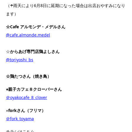
（☂️雨天により6月8日に延期になった場合は出店おやすみになり
ます）
☆
Cafe アルモンデ・メデルさん
@cafe.almonde.medel
☆
からあげ専門店鶏よしさん
@toriyoshi_bs
☆鶏たつさん（焼き鳥）
⭐︎
親子カフェ８クローバーさん
＠oyakocafe_8_clover
⭐︎
forkさん（フリマ）
＠fork_toyama
チラシはこちら