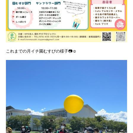
これまでの月イチ園むすびの様子📷☺️