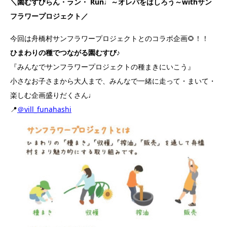
＼園むすびらん・ラン・ Run♩～オレパをはしろう～withサン
フラワープロジェクト／
今回は舟橋村サンフラワープロジェクトとのコラボ企画🌻！！
ひまわりの種でつながる園むすび♪
『みんなでサンフラワープロジェクトの種まきにいこう』
小さなお子さまから大人まで、みんなで一緒に走って・まいて・
楽しむ企画盛りだくさん♩
📍
＠vill_funahashi